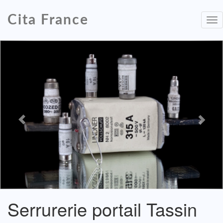
Cita France
To
nav
Serrurerie portail Tassin